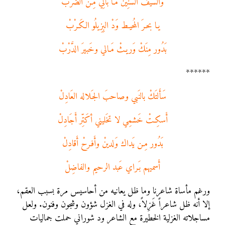
والسَيفْ السَنِين مَـا بالِي مِـنَ الضَرْبْ
يـا بحـرَ المُحيـط وَدْ البِزِيلُو الكَـرْبْ
بَدُور مِنَكْ وَريـثْ مَـالي وخَبيرَ الدَّرْبْ
******
سَأَلتَكْ بالنَبي وصاحبَ الجَـلاله العَادِلْ
أَسكِـتْ خَشمِي لا تخَليني أكَتِّر أَجَادِلْ
بَدُور مِـن يَداك وَلدينْ وأَفـرحْ أَقادِلْ
أَسميهم بَـراي عَبد الرحيم والفاضِلْ
ورغم مأساة شاعرنا وما ظل يعانيه من أحاسيس مرة بسبب العقم،
إلا أنه ظل شاعراً غَزِلاً، وله في الغزل شؤون وشجون وفنون. ولعل
مساجلاته الغزلية الخطيرة مع الشاعر ود شوراني حملت جماليات