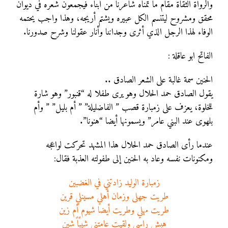
والرواة الثقاة مقام ما تمناه شاعرنا من أبناء فيجمعون شعره في ديوان
محقق ومشروح ليتنسم الكل عبيره ويشتم أريجه، وهذا واجب يحتمه
الوفاء لهذا الرجل الذي أثرى وجداننا وأنار عقولنا وشرح صدورنا.
الفاتح ابو عاقلة :
الحنين سمة غالبة على الشعر الصادق ..
يقول الصادق حمد الحلال وهو يرى طفلا له “قنبور” وهو شارة
للخلوة، يعزف على زمبارة قصب ” الفاضليلة” ” أم بليل” ” وأم
بلهوى عند البني عامر” ويسمونها أيضا “هنونا”.
عندما رأى الصادق حمد الحلال هذا المشهد تحركت لواعجه
ومكنونات نفسه وعاد به الحنين إلى طفولته العذبة فقال:
زمبارة الوليد زادتني في الغضبين
طريت جهلى وزمان أهلي مسينلي قرين
طريت مهلي وطريت أيضا شيوم أم زين
هبش راسي ولقيت عامتني شيبًاً شين