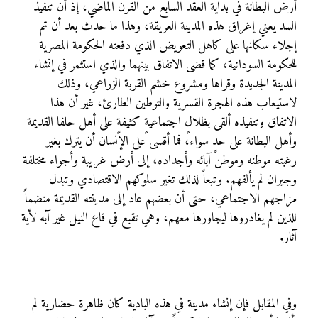
أرض البطانة في بداية العقد السابع من القرن الماضي، إذ أن تنفيذ
السد يعني إغراق هذه المدينة العريقة، وهذا ما حدث بعد أن تم
إجلاء سكانها على كاهل التعويض الذي دفعته الحكومة المصرية
للحكومة السودانية، كما قضى الاتفاق بينهما والذي استثمر في إنشاء
المدينة الجديدة وقراها ومشروع خشم القربة الزراعي، وذلك
لاستيعاب هذه الهجرة القسرية والتوطين الطارئ، غير أن هذا
الاتفاق وتنفيذه ألقى بظلالٍ اجتماعيةٍ كثيفةٍ على أهل حلفا القديمة
وأهل البطانة على حدٍ سواء، فما أقسى على الإنسان أن يترك بغير
رغبته موطنه وموطن آبائه وأجداده، إلى أرض غريبة وأجواء مختلفة
وجيران لم يألفهم. وتبعاً لذلك تغير سلوكهم الاقتصادي وتبدل
مزاجهم الاجتماعي، حتى أن بعضهم عاد إلى مدينته القديمة منضماً
للذين لم يغادروها ليجاورها معهم، وهي تقبع في قاع النيل غير آبه لأية
آثار.
وفي المقابل فإن إنشاء مدينة في هذه البادية كان ظاهرة حضارية لم