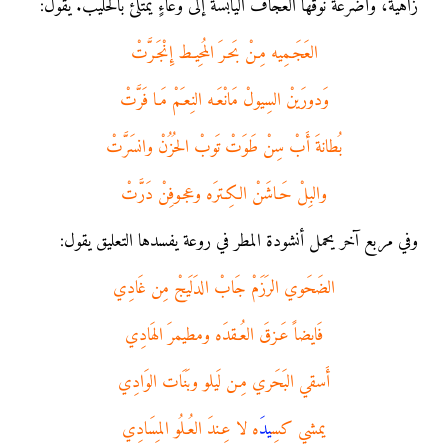
زاهية، وأضرعة نوقها العجاف اليابسة إلى وعاءٍ يمتلئ بالحليب. يقول:
العَجَـمِيه مِـنْ بَحـرَ المُحِيـط إِنْجَـرَّتْ
وَدورَينْ السِيولْ مَانْعَـه النِعـَمْ مَـا فَرَّتْ
بُطانةَ أَبْ سِنْ طَوَتْ تَوبْ الحُزُنْ وانسَرَّتْ
والبِلْ حَـاشَنْ الكِـترَه وعجـوفِنْ دَرَّتْ
وفي مربع آخر يحمل أنشودة المطر في روعة يفسدها التعليق يقول:
الضَحَوي الرَزَمْ جَابْ الدَلَيجْ مِن غَادِي
فَايضاً عَـزقَ العُـقدَه ومطيمرَ الهَادِي
أَسقي البَحَري مِـن لَيلو وبَنَات الوَادِي
يمشي كسِ
يد
َه لا عِـندَ العُـلُو المِسَادِي