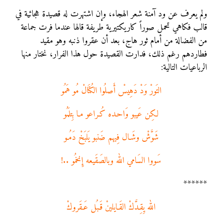
ولم يعرف عن ود آمنة شعر الهجاء، وإن اشتهرت له قصيدة هجائية في
قالب فكاهي تحمل صوراً كاريكتيرية طريفة قالها عندما فرت جماعة
من الفضالة من أمام ثور هاج، بعد أن عقروا ذنبه وهو مقيد
فطاردهم رغم ذلك، فدارت القصيدة حول هذا الفرار، نختار منها
الرباعيات التالية:
التَورْ وَدْ دَهِيسْ أَصلُوا الكُتَالْ مُو هَمُو
لكِن عَيبو وَاحـده كُـراعو مـا بِتلَمُو
شَوَّشْ وشَـال فِيهم ضَنبو يَلبَخْ دَمُـو
سَووا السَامي الله وبالصَقَيعه إِنخمُو ..!
******
الله يِقِـدَّكْ القَـايلينْ قَـبُل عَـقَروكْ