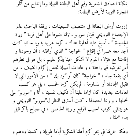
بمكانة الصادق الشعرية وقيم أهل البطانة النبيلة وما إنداح من آثار
الهجرة النوبية لأرض البطانة:
(زرت أرض البطانة في منتصف السبعينات ، برفقة الباحث عالم
الإجتماع النرويجي قونار سوربو . نزلنا ضيوفا على أهل قرية ” ريرة
الجديدة ” . أسبغ علينا أهلونا هناك ، كرما عربيا بدويا حاتميا كنت
أجد معه عسرا في إقناع ” الخواجة ” الذي أرافقه ، أن وجودنا و
إقامتنا مع هؤلاء القوم لا تشكل عبئا يذكر عليهم ، بل هو في نظرهم
أمر تفرضه قيم راسخة ، و عادات أصيلة تجعل إكرام الضيف ، من
أي بقعة جاء ، ” خواجة” كان أو “ود بلد ” ، من الأمور التي لا
تقبل المجادلة أو المساومة . لم يكن كرما فحسب ، بل هو كسب
لعادات جديدة كان لزاما علينا أن نكيف نفسينا ، أنا و “سوربو” على
تحملها ، و ربما احتمالها . كنت أسترق النظر ل”سوربو” النرويجي و
هو يتلقى كوب الحليب الرابع و ربما الخامس ، في صباح باكر قبل
بدء عملنا .
وهكذا غرقنا في بحر كرم أهلنا الشكرية أياما طويلة و كسبنا ودهم و