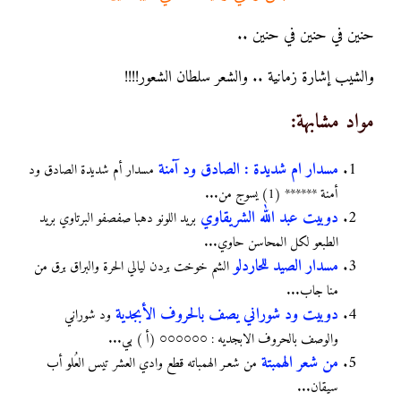
حنين في حنين في حنين ..
والشيب إشارة زمانية .. والشعر سلطان الشعور!!!!
مواد مشابهة:
مسدار ام شديدة : الصادق ود آمنة
مسدار أم شديدة الصادق ود
أمنة ****** (1) يسوج من...
دوبيت عبد الله الشريقاوي
ﺑﺮﻳﺪ ﺍﻟﻠﻮﻧﻮ ﺩﻫﺒﺎ ﺻﻔﺼﻔﻮ ﺍﻟﺒﺮﺗﺎﻭﻱ ﺑﺮﻳﺪ
ﺍﻟﻄﺒﻌﻮ ﻟﻜﻞ ﺍﻟﻤﺤﺎﺳﻦ ﺣﺎﻭﻱ...
مسدار الصيد للحاردلو
الشم خوخت بردن ليالي الحرة والبراق برق من
منا جاب...
دوبيت ود شوراني يصف بالحروف الأبجدية
ﻭﺩ ﺷﻮﺭﺍﻧﻲ
ﻭﺍﻟﻮﺻﻒ ﺑﺎﻟﺤﺮﻭﻑ ﺍﻻﺑﺠﺪﻳﻪ : ○○○○○○ (ﺃ ) ﺑﻲ...
من شعر الهمبتة
من شعـر الهمباته قطع وادي العشر تيس العُلو أب
سيقان...