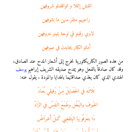
القش إتملا و اتواقفنلو شروفهن
راعيهم متقز منهن ما بشوفهن
لاوي رقبتو في لوحة يمينو خروفهن
أماتو الكبار يجابدن في صوفهن
من هذه الصور الكاريكاتورية نخرج إلى أشعار المدح عند الصادق،
وقد كان صادقاً بالفعل وهو يمدح صديقه الشريف إبراهيم
يوسف
الهندي الذي كان يغذي صداقتهما بالهدايا والمودة . يقول عنه:
تَلاتَـه في الخَصَايلْ مِـنْ رَفيقي بُعَـادْ
الخَـوف والبُخُل وطَمَعَ النَفِسْ في الزَادْ
دَا بتعَرفُو يـا البِتَقضِي كَـلْ أَغـرَاضْ