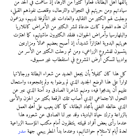
يألفها أهل البطانة، فعانوا كثيراً من آثارها، إذ ساهمت في الحد من
سيادتهم ومن حريتهم في التجوال والترحال، وقلصت نفوذهم القبلي،
وجلبت لهم الكثير من التقاليد والعادات غير المألوفة لديهم، ويزعمون
أن هذه الهجرة كانت مدعاة لنشر الكثير من الأمراض كالملاريا
والبلهارسيا وأمراض الحيوان، ففقد الكثيرون ماشيتهم، كما اهتزت
هويتهم البدوية اهتزازاً شديداً، إذ أصبح بعضهم عمالاً ومزارعين
ينتسبون للمشروع الزراعي، ومن ثم رحلت الكثير من الأسر من
بواديها لتسكن أرض المشروع في استقطاب غير مسبوق.
كل هذا كان كفيلاً بأن يجعل العديد من شعراء البطانة ورجالاتها
ثواراً على هذا الوضع الجديد الذي لم يرضوا به ولم يشجعوه، واستحال
عليهم أن يندمجوا فيه، ومنهم شاعرنا الصادق ود آمنة الذي عبر عن
التحول الاجتماعي الذي أصاب تلك الرقعة بكثير من الحزن والأسى
الذي خالطه التغني بأمجاد البطانة، كما كان يعيب على أهله العمل
بالزراعة وترك حياة البادية، وقد عبر لنا الصادق عن شعوره هذا
عندما رأى بعض أفراد قبيلته ينتظرون أمام مكتب المؤسسة الزراعية
لعدة أيام لاستلام حواشاتهم، وعندما بدأ المطر يهمي جهة
سدر