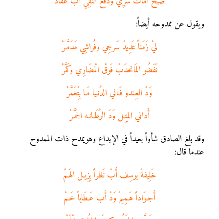
ضَبحْ أُماتْ سَرِي ودَفعَ النَقِي أَبْ عُقَادْ
ويقول عن ممدوحه أيضاً:
ليْ زَمَناً عَدِيدْ سَرجِي وفُراشِي مَدَمَّـرْ
نَفَضُو المَانحدَبْ فَوقْ الْمضَارِي وكَمَّرْ
وَدْ العِـندو فَـاني الدُنـيا مَـا بِتْعَمَّرْ
أَداني المِتِـل وَدَ الرُطَـانـه الجَمَّـرْ
وقد بلغ الصادق شأواً بعيداً في الإبداع وهويمدح ذات الممدوح
عندما قال:
خَلِيفةْ يوسِف أَبْ نَظراً بِزِيـل الهَـمْ
أَجـوَاداً هَـمِيمْ وَدْ أَب عَـطَاياً خَـمْ