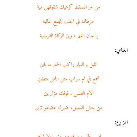
من حر الصقط كرعيك شقوقهن مية
عرفناك في الجلب بتجمع المالية
يا جان الغنم ، وين الزكاة الفرضية
الغنامي:
الليل و النهار راكب الحمار ما بلين
تجمع في ام سراب متل الجمل متطين
آلآم الفلس ، فوقك مؤثر بين
من حش النجيل، ضهرك عضامو تزين
المزارع:
لبس عالي و مرق من بيتي زولا شاهر