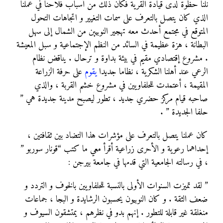
نلنا حظوة لدى قيادة القرية فكان ذلك من أسباب فلاحنا في عملنا
الذي كان يتصل بالتعرف على سمات التغيير و اتجاهات التحول
المتوقع في مجتمع أحدث معه تهجير النوبيين من الشمال إلى سهل
البطانة ، هزة عظيمة في السائد من النظم الإجتماعية و سبل المعيشة
. مشروع إقتصادي مقيم في بيئة بداوة و ترحال . يناقض نظام
الرعي عند أهلنا الشكرية ، نظاما جديدا
يقوم
على حرفة الزراعة
المقيمة ، أعتمدت للحلفاويين في مشروع خشم القربة ، والذي
صاحبه قيام مركز حضري جديد ، تطور ليصبح مدينة جديدة هي ”
حلفا الجديدة ” .
كان عملنا يتصل بالتعرف على مؤشرات هذا التضاد بين ثقافتين ،
إحداهما رعوية و الأحرى زراعية أقرأ معي ما كتب “قونار سوربو ”
، في رسالته الجامعية التي قدمها في جامعة بيرجن :
” لقد تميزت السنوات الأولى بالنسبة للحلفاويين بالخوف و التردد و
ضعف الثقة . و كان النوبيون يحسبون الرشايدة و البجا ، جماعات
منغلقة غير قابلة للتطور . إنهم بدو في نظرهم ، يمتشقون السيوف و