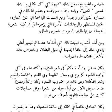
والدامر والخرطوم، ومن جماله الشهيرة التي كان يتنقل بها جمله
المسمى “القدين”. وولعه بالجمال معروف، ويتضح لنا ذلك في
مسداره الشهير”قوز رجب” ومن السمات الواضحة التي تميز أشعاره،
الحنين المستظهر والوجدانيات الآسرة التي يؤطرها في تراكيبه الشعرية
البديعة، ويزينها بالرنين المموسق والجرس العالي.
ومن أشهر أشعاره الجيدة تلك التي أنشأها عندما تم تهجير أهالي
وادي حلفا إلى حلفا الجديدة في سهل البطانة، وسنتعرض لهذه
الأشعار خلال هذه الدراسة.
وكان شاعرنا ود آمنة مكثراً في شعر الغزل، ولكنه نظم في كل
أبواب الشعر، كما برع في وصف الطبيعة وفي الفخر والحماسة والمدح
وشعر الفكاهة وغير ذلك من ضروب الشعر، وكان رائعاً ومتميزاً
عندما ساجل الكبار من أبناء جيله من الشعراء وهي مساجلات
كتبت على صفحة التاريخ بأحرف من نور.
وكان الصادق مخلصاً في انتمائه إلى طائفة الختمية، وهذا ما يفسر لنا