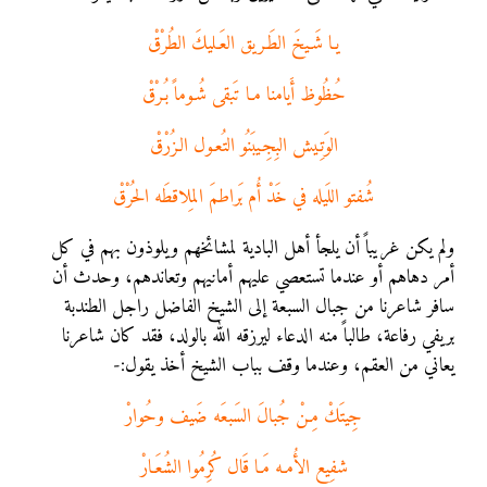
يـا شَـيخَ الطَـريق العَـليكَ الطُرْقْ
حُظُوظ أَيامنا مـا تَبقى شُـوماً بُـرْقْ
الوَتِـيش البِجِـيبَنُو التُعـول الـزُرْقْ
شُفتو اللَيله في خَدْ أُم بَراطمَ المِلاقطَه الحُرْقْ
ولم يكن غريباً أن يلجأ أهل البادية لمشائخهم ويلوذون بهم في كل
أمر دهاهم أو عندما تستعصي عليهم أمانيهم وتعاندهم، وحدث أن
سافر شاعرنا من جبال السبعة إلى الشيخ الفاضل راجل الطندبة
بريفي رفاعة، طالباً منه الدعاء ليرزقه الله بالولد، فقد كان شاعرنا
يعاني من العقم، وعندما وقف بباب الشيخ أخذ يقول:-
جِيتَكْ مِـنْ جُبالَ السَبعَه ضَيف وحُوارْ
شفِيع الأُمـه مَـا قَال كُرِمُوا الشُعَـارْ