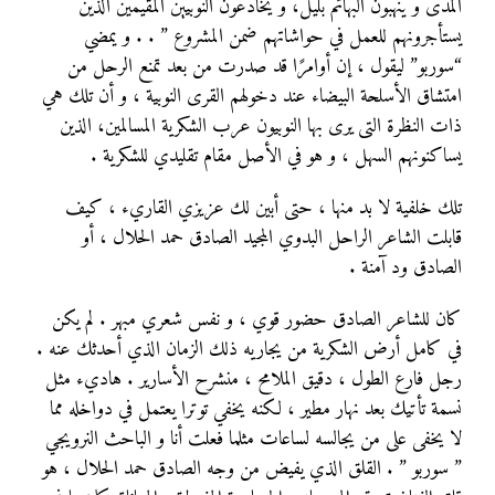
المدى و ينهبون البهائم بليل، و يخادعون النوبيين المقيمين الذين
يستأجرونهم للعمل في حواشاتهم ضمن المشروع ” . . و يمضي
“سوربو” ليقول ، إن أوامرًا قد صدرت من بعد تمنع الرحل من
امتشاق الأسلحة البيضاء عند دخولهم القرى النوبية ، و أن تلك هي
ذات النظرة التى يرى بها النوبيون عرب الشكرية المسالمين، الذين
يساكنونهم السهل ، و هو في الأصل مقام تقليدي للشكرية .
تلك خلفية لا بد منها ، حتى أبين لك عزيزي القاريء ، كيف
قابلت الشاعر الراحل البدوي المجيد الصادق حمد الحلال ، أو
الصادق ود آمنة .
كان للشاعر الصادق حضور قوي ، و نفس شعري مبهر . لم يكن
في كامل أرض الشكرية من يجاريه ذلك الزمان الذي أحدثك عنه .
رجل فارع الطول ، دقيق الملامح ، منشرح الأسارير . هاديء مثل
نسمة تأتيك بعد نهار مطير ، لكنه يخفي توترا يعتمل في دواخله مما
لا يخفى على من يجالسه لساعات مثلما فعلت أنا و الباحث النرويجي
” سوربو ” . القلق الذي يفيض من وجه الصادق حمد الحلال ، هو