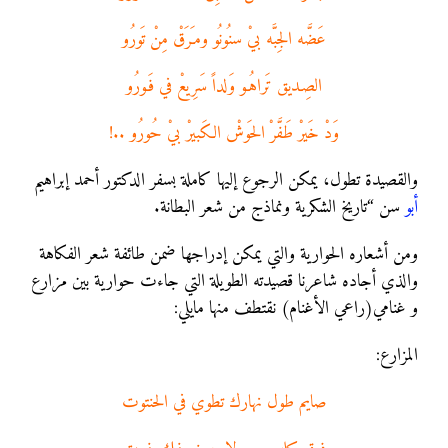
عَضَّه الجِبَّه بيْ سنُونُو ومـَرَقْ مِنْ تَورُو
الصِـديق تَراهُـو وَلداً سَرِيعْ في فَـورُو
وَدْ خَيرْ طَفَّرْ الحَوشْ الكَبيرْ بيْ حُورُو ..!
والقصيدة تطول، يمكن الرجوع إليها كاملة بسفر الدكتور أحمد إبراهيم
أبو
سن “تاريخ الشكرية ونماذج من شعر البطانة.
ومن أشعاره الحوارية والتي يمكن إدراجها ضمن طائفة شعر الفكاهة
والذي أجاده شاعرنا قصيدته الطويلة التي جاءت حوارية بين مزارع
و غنامي(راعي الأغنام) نقتطف منها مايلي:
المزارع:
صايم طول نهارك تطوي في الحنتوت