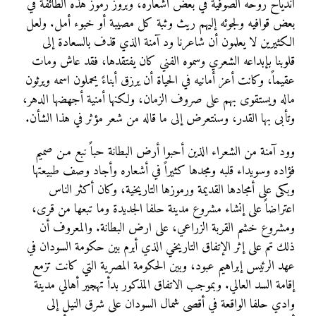
اندياح روحه الصوفية في بعض اشعاره، وبروز رموز هذه الطائفة في
بعض قوافيه ولجوئه إليهم ريث وثبة كل مصيبة أو خبوء أمل. ولعل
الكثيرين لا يعلمون أن شاعرنا ود آمنة الذي قذف بالسعادة إلى
قلوبنا بإبداعه الشعري وسموه الفني كان يفتقدها، فقد عاش ومات
عقيماً، وكانت أعز أمانيه في الحياة أن يرزق أبناءً يحملون اسمه ويرثون
ماله ويستقوى بهم على صروف الزمان، ولكنها أمنية أجهضها الدهر،
وتأبى بها القدر، وسنتعرض إلى ما قاله من شعر مؤثر في هذا الشأن.
وود آمنة من الشعراء الذين أحبوا أرض البطانة حباً نبع مـن صميم
فؤاده وسويداء قلبه ومجدها كثيراً في أشعاره وأجاد وصف طبيعتها
وبكى على أمجادها القديمة ورموزها التاريخية، وكان أكثر الناس
اعتراضاً على إنشاء مشروع مدينة حلفا الجديدة وما تبعها من قرى،
ومشروع خشم القربة الزراعي، على ارض البطانة. والمعروف أن
ذلك تم على إثر الإتفاق التاريخي الذي أبرم بين حكومة السودان في
عهد الرئيس إبراهيم عبود، وبين الحكومة المصرية التي كانت تزمع
إقامة السد العالي. وبموجب الاتفاق المذكور بدأ تهجير أهالي مدينة
وادي حلفا الواقعة في أقصى شمال السودان على شرق النيل إلى