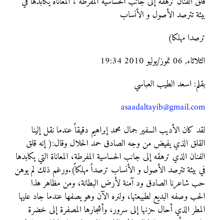
قلق الفنان ترهقه إلى جانب الحساسية المفرطة ، المعاناة يكابدها في
بيئة تترصد الأصول و الأنساب
ترصدا مهلكا)
الثلاثاء, 06 تموز/يوليو 2010 19:34
بقلم: اسعد الطيب العباسي
asaadaltayib@gmail.com
لقد كان الأديب السفير جمال محمد إبراهيم دقيقاً عندما نقل إلينا
القلق الذي يفيض من وجه الصادق حمد الحلال وقال:( إنه قلق
الفنان الذي ترهقه إلى جانب الحساسية المفرطة، المعاناة التي يكابدها
في بيئة تترصد الأصول و الأنساب ترصداً مهلكاً).ورغم ذلك لم يوهن
حب شاعرنا الصادق ود آمنة لأرض البطانة، ومن مظاهر هذا
الحب وصفه البديع لطبيعتها، ولنره الآن وهو يصفها عندما جاد عليها
المطر الذي أحال حزنها إلى سرور، وأشجارها المصفرة إلى خضرة