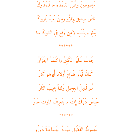
مَبسوطينْ وهُـنْ الفصْدَه ما فَصَدَوكْ
ناسْ صِديق يِزازُو ومِـنْ بَعيدْ بَاروكْ
يَعْتِر ويِنْسَنِد لامِن وَقع في الشوكْ ..!
******
جَـابْ سَلبُو الكَتِيرْ واتشَمَّـرْ الجَـزَارْ
كَـانْ قُبَالُو ضَابِحْ أَولاد أَبوهـو كُتارْ
مُـو قَـايلْ العِجِـل وَلداً بِجِيبْ التَارْ
خَلِصْ دَيَنكْ إِتْ ما بتَعرِفْ الموت حَارْ
******
مَبسوطْ الفَضُل صَـابِقْ جَـماعَـةْ دَورُو