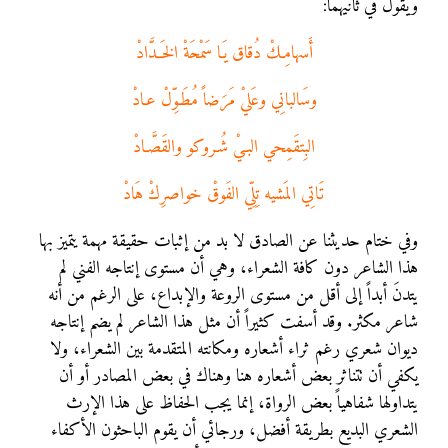
ويقول في ثانيهما:
أَسهامِـكْ دُقاق يَـا سَمْحَةْ الخَــدَّادْ
وسَالبانِي وعَليْ مَرَضاً مُطَـوِّلْ عـادْ
البِتقَمِحي البـيْ شُـروكو والقَصَّـادْ
تَاتِي المَشيه تِلِّي الفَوقْ خواصرِكْ هَادْ
وفي ختام حديثنا عن الصادق لا بد من إثبات حقيقة مهمة يتميز بها
هذا الشاعر دون كافة الشعراء، وهي أن مستوى إنتاجه الفني لم
يتدنَ أبداً إلى أقل من مستوى الروعة والإبداع، على الرغم من أنه
شاعر مكثر. وقد أسفت كثيراً أن مثل هذا الشاعر لم يضم إنتاجه
ديوان شعري رغم ثراء أشعاره ومكانته المتقدمة بين الشعراء، ولا
يكفي أن تتناثر بعض أشعاره هنا وهناك في بعض المصادر أو أن
يتداولها شفاهياً بعض الرواة، إنما يجب الحفاظ على هذا الإرث
الشعري البديع بطريقة أفضل، ورجائي أن يقوم الباحثون الأكفاء