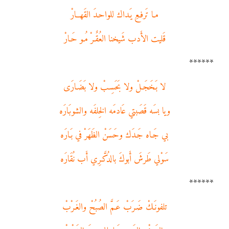
مـا تَرفـعِ يَـداك للواحـدَ القَهــارْ
قَليت الأَدب شَيخنا العُقٌـرْ مُـو حَـارْ
******
لا بَـخَجَـلْ ولا بَحَسِـبْ ولا بَضَـارَى
ويا بسَه قَصَبتي عَادمَه الخِلفَه والشوبَارَه
بي جَـاه جَـدَك وحَسَنْ الظَهَرْ في بَـارَه
سَوْلي طَرشَ أَبوكَ بالدُكَّـرِي أَب نُقَارَه
******
تلفونَـكْ ضَـرَبْ عَـمَّ الصُبُحْ والغَـرْبْ