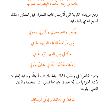
جَابْ ليْ عِـلَةْ الكَبدَه البِتَضْرُبْ ضَـرْبْ
ومن مربعاته الغزلية التي أثارت إعجاب الشعراء قبل المتلقين، ذلك
المربع الذي يقول فيه:
جُزَيعي وعدمْ صَبري وزَلازلِي وخَوفِي
مِـن سَراجَةْ الدَعجـا الوَضِيبا مِفَوفِي
الخَـلاني مِـن الغَـيرا كِتِرْ عَـوفِي
رَيدْهَا وعُشْقَهَا البَّنَا فِي مَداينْ جَوفِي
وتفرد شاعرنا في وصف الجمال والحسان تفرداً بيناً، وله فيه إشارات
ذكية تحتوشها سباكة جيدة، وتبرزها المفردات الفخيمة والرنين
العالي. يقول:-
شَرقَانْ في جَمالِك وعَجَزْنِي أَوصَافِكْ