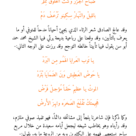
ضَبـَّاح الجَـزُر وكـتَ الخُلوق تِتْلَمْ
بالليلْ والنْهَـارْ سِـكِينو تَرْعَـفْ دَمْ
وقد عالج الصادق شعر الرثاء الذي يجيئ أحياناً مدحاً للمتوفي أو ما
يعرف بالتأبين، وقد وقعنا على رباعية بديعة يرثي فيها الشيخ محمد حمد
أبو سن يقول فيها تأبيناً خالطه التوجع وقد برزت على الوجه التالي:-
يـا تَوب العَـرايا الهَمُـو مِـن البَرَدْ
يا حَوضْ العَـطِيش وَينَ الضَمَايَا بْتَرَدْ
الموتْ يـا عظيمْ حَقـاً مُؤجـلْ فَرْضْ
هَجِيمتَكْ تَفْلَخَ الصَخرَه وتهِـزَ الأَرضْ
وكما ذكرنا فإن شاعرنا يلجأ إلى مشائخه دائماً، فهو تلميذ صوفي ملتزم،
وقد رأيناه وهو يخاطب شيخه ليجعل أيامه سعيدة من خلال مربع
ساحر يستعصي فهمه على الكثيرين وبه من الروعة ما به. يقول:-