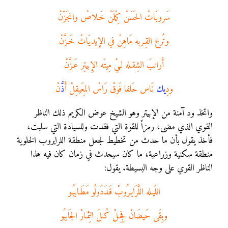
سَروبَاتْ الحَسَنْ كِمْلَنْ خَـلاصْ وانجَزّنْ
وتُرع القِـربه مَاهِنْ في الإيديَاتْ خَـزَّنْ
أَرانبَ الشِقـله لـيْ مِيتَه الإِبيتِر عَـزَّنْ
ودِ
يك
نَاس حَلفا فَوقْ رَاسْ المِعَيقِلْ أَ
ذ
َّنْ
واتخذ ود آمنة من الإبيتر وهو الشيخ عوض الكريم ذلك الناظر
القوي الذي مضى، رمزاً للقوة التي فقدت وللسيادة التي سلبت،
فأخذ يقول بأن ما حدث من تخطيط لجعل منطقة اللرايروب الخلوية
منطقة سكنية وزراعية، ما كان سيحدث في زمان كان فيه هذا
الناظر القوي على وجه البسيطة. يقول:
اللَيـله اللَّرَايـرُوبْ قَـدَدَولُو مَطَـايبُـو
وبِقَى حَيضَانْ فِجِـلْ كُـلَ الثِمـارْ الجَايبُو