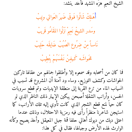
الشيخ النعيم هزَّه المشهد فأخد ينشد:
أ
َهَـلِكْ شَالُوا فَـوقْ ضَهرَ العَواتي ونِيبْ
وسَدر الشيخْ نَعِيمْ نَزَلُوا المقَامُو قَريبْ
نَاسـاً مِنْ ضِرُوع الصُهُبْ ضَايقَه حَلِيبْ
للحَـواشَـه كَـيفِـنْ نَـفْسَهُـمْ بِتْطِيبْ
فما كان من أصحابه وقد سمعوه إلا وأطلقوا جمالهم من عقالها تاركين
الحواشات وكشف التوزيع. وساء ود آمنة أن المشروع قد تسبب في
انسياب الماء من ترع القربة إلى منطقة الإيديات وتم قطع سروبات
الحسن، وأرانب الشقلة أصبحن يبكين الإبيتر ذلك الناظر الذي لو
كان حياً لمنع قطع الشجر الذي كانت تأوي إليه تلك الأرانب، كما
استهجن شاعرنا منظراً رأى فيه رمزية الاحتلال، وذلك عندما
اعتلى ديك من ديوك أهالي حلفا قمة جبل المعيقل وأخذ يصيح وكأنه
الوارث لهذه الأرض وجبالها، فقال في كل هذا: