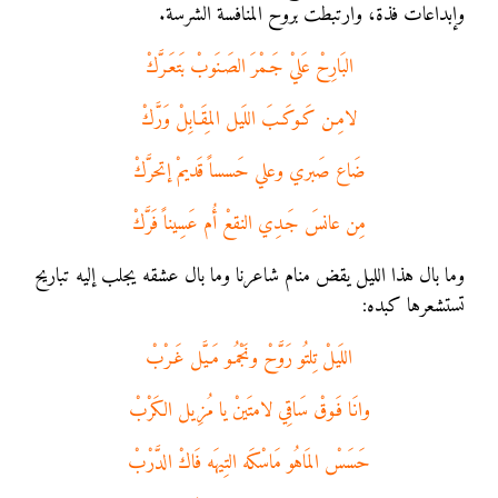
وإبداعات فذة، وارتبطت بروح المنافسة الشرسة.
البَارِحْ عَليْ جَـمْرَ الصَـنَوبْ بَتعَـرَّكْ
لامِـن كَـوكَـبَ اللَيل المِقَـابِلْ وَرَّكْ
ضَاع صَبري وعلي حَسساً قَديمْ إتحرَّكْ
مِن عانسَ جَـدِي النقعْ أُم عَسِيناً فَرَّكْ
وما بال هذا الليل يقض منام شاعرنا وما بال عشقه يجلب إليه تباريح
تستشعرها كبده:
اللَيلْ تِلتُو رَوَّحْ ونَجْمُـو مَـيَّل غَـرْبْ
وانَا فَـوقْ سَاقِي لامتَينْ يا مُزِيل الكَرْبْ
حَسَسْ المَاهُو مَاسْكَه التِيهَه فَاكْ الدَّرْبْ