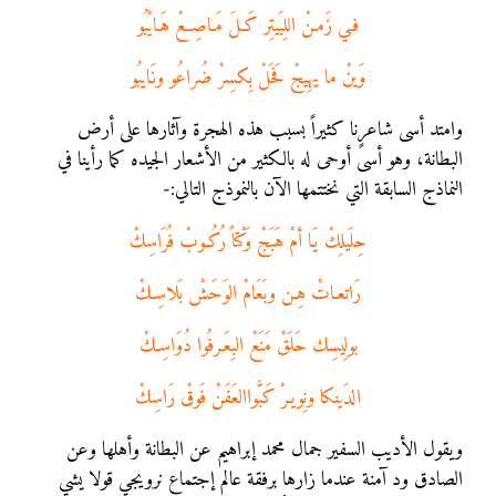
فـي زَمـنْ اللِبَيتِر كَـلَ مَـاصِعْ هَـايْبُو
وَينْ ما يهِيجْ فَحَلْ بِكسِرْ ضُراعُو ونَايبُو
وامتد أسى شاعرنا كثيراً بسبب هذه الهجرة وآثارها على أرض
البطانة، وهو أسىً أوحى له بالكثير من الأشعار الجيده كما رأينا في
النماذج السابقة التي نختتمها الآن بالنموذج التالي:-
حِلَيلِكْ يَا أمْ هَبَجْ وَكْتاً رُكُـوبْ فُرَاسِكْ
رَاتعـاتْ هِـن وبَعَامْ الوَحَشْ بَلاسِـكْ
بولِيسِك حَلَقْ مَنَعْ البِعَـرفُوا دُوَاسِـكْ
الدَينكا ونِويـرْ كَبَّواالعَفَنْ فَوقْ رَاسِكْ
ويقول الأديب السفير جمال محمد إبراهيم عن البطانة وأهلها وعن
الصادق ود آمنة عندما زارها برفقة عالم إجتماع نرويجي قولا يشي