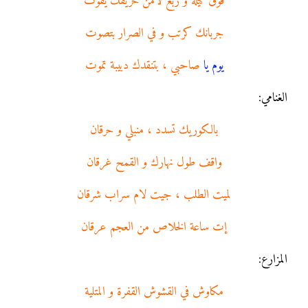
فوق كيله و ربع لامن خريفك يفوت
جربانك كرتب و في الصرار بتصوت
يوم
يا
صاحبي ، بتنقدك دبيبة تموت
الغنامي:
بالكوريك تسدد ، منبلي و حرقان
واقف طول نهارك و القمح غرقان
لميت الطلب ، جيت لام سراب شرقان
إت ساعة الخلاص من العجم عرقان
المزارع:
مكاوش في القشوش القفرة و المتلية