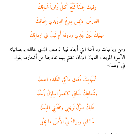
وفِـيك خِلَقاً تَمَتَّعْ كُـلَّ رَاوياً شَـافِكْ
الفارسَ الابِس دِرعَ الدِوَيدي بِخَـافِكْ
عينيكْ عَينْ جَدِي ودوفةَ أُم لَببْ في اردافِكْ
ومن رباعيات ود آمنة التي أجاد فيها الوصف الذي خاللـه بوجدانياته
الآسرة المربعان التاليان اللذان نختتم بهما نماذجنا من أشعاره، يقول
في أولهما:-
أَسْهَامِكْ دُقـاق مَاكِي الغَليدَه الفحلَه
وشُعاعِكْ صَافي كالقمرْ المِنازِلْ زُحْلَه
عَليكْ طوَّلْ نَويحِي وصَحَـتِي المِنْحَلَه
سَالباني وبـراكْ ليَّ الأُنسْ ما بِحْلى