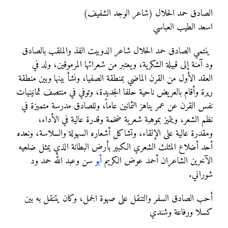
الصادق حمد الحلال (شاعر الوجد الشفيف)
اسعد الطيب العباسي
ينتمي الصادق حمد الحلال شاعر الدوبيت الفذ والملقب بالصادق
ود آمنة إلى قبيلة الشكرية، ويعتبر من شعرائها المرموقين، ولد في
العقد الأول من القرن الماضي بمنطقة الصفيا، ونشأ بينها وبين منطقة
ريرة وأقام بالعريض ناحية حلفا الجديدة، وتوفي في منتصف ثمانينيات
نفس القرن عن عمر يناهز الثمانين عاماً، وللصادق مدرسة متميزة في
نظم الشعر، ويتميز بموهبة شعرية ضخمة وقدرة عالية في الأداء،
ومقدرة عالية على الإلقاء، وتشاكل أشعاره السهولة والسلاسة، ونعده
أحد أضلاع المثلث الشعري الكبير بأرض البطانة الذي يمثل ضلعيه
الآخرين الشاعران أحمد عوض الكريم
أبو
سن وعبد الله حمد ود
شوراني.
أحب الصادق السفر والتنقل على صهوة الجمل، وكان يتنقل به بين
كسلا ورفاعة وشندي