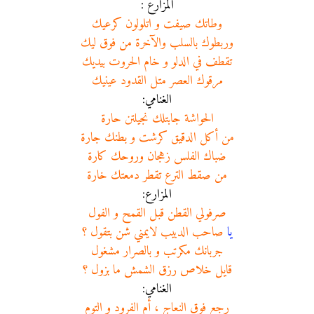
المزارع :
وطاتك صيفت و اتلولون كرعيك
وربطوك بالسلب والآخرة من فوق ليك
تقطف في الدلو و خام الحروت بيديك
مرقوك العصر متل القدود عينيك
الغنامي:
الحواشة جابتلك نجيلتن حارة
من أكل الدقيق كرشت و بطنك جارة
ضباك الفلس زهجان وروحك كارة
من صقط الترع تقطر دمعتك خارة
المزارع:
صرفولي القطن قبل القمح و الفول
يا
صاحب الدبيب لايمني شن بتقول ؟
جربانك مكرتب و بالصرار مشغول
قايل خلاص رزق الشمش ما بزول ؟
الغنامي:
رجع فوق النعاج ، أم الفرود و التوم