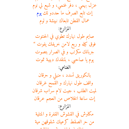
عزل بهمي ، دفر غنمي، و شبع لي نوم
إت تابع الصرف ما حددو لك
يوم
عمال القطن تابعاك نبيشة و لوم
المزارع:
صايم طول نهارك تطوي في الحنتوت
فوق كيله و ربع لامن خريفك يفوت “
جربانك مكرتب و في الصرار بتصوت
يوم يا صاحبي ، بتنقدك دبيبة تموت
الغنامي:
بالكوريق تسدد ، منبلي و حرقان
واقف طول نهارك و القمح غرقان
لميت الطلب ، جيت لام سراب شرقان
إت ساعة الخلاص من العجم عرقان
المزارع:
مكاوش في القشوش القفرة و المتلية
من حر الصقط كرعيك شقوقهن مية