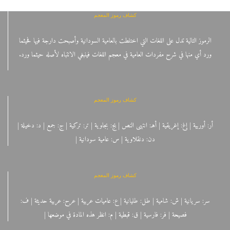
كشاف رموز المعجم
الرموز التالية تدل على اللغات التي اختلطت بالعامية السودانية وأصبحت دارجة فيها فحيثما
ورد أي منها في شرح مفردات العامية في معجم اللغات فينبغي الانتباه لأصله حيثما ورد.
كشاف رموز المعجم
أر: أوربية | إغ: إغريقية | أهـ: انتهى النص | بج: بجاوية | تر: تركية | ج: جمع | د: دخيلة |
دن: دنقلاوية | س: عامية سودانية |
كشاف رموز المعجم
سر: سريانية | ش: شامية | طل: طليانية | ع: عاميات عربية | عرح: عربية حديثة | ف:
فصيحة | فر: فارسية | ق: قبطية | م: انظر هذه المادة في موضعها |