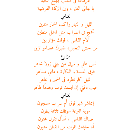
عرفناك في الجلب بتجمع المالية
يا جاني الغنم ، وين الزكاة الفرضية
الغنامي:
الليل و النهار راكب الحمار متدين
تخمج فى السراب متل الجمل متطين
آلآم الفلس ، فوقك مؤثر بين
من حش النجيل، ضهرك عضامو تزين
المزارع:
لبس عالي و مرق من بيتي زولا شاهر
فوق العسنة و البكارة ، ماني مساهر
الليل كلو تطرد في الحمير و تناهر
عيب دقني إن لبسك توب وهدمًا طاهر
الغنامي:
إتناشر شهر فوق أم سراب مسجون
موية الترعة سوتلك تلاتة بطون
ضباك الفلس ، تسأل تقول مجنون
أنا خايفك تموت من القطن مديون