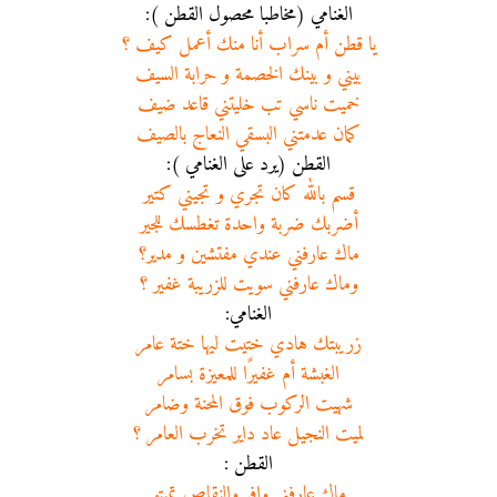
الغنامي (مخاطبا محصول القطن ):
يا قطن أم سراب أنا منك أعمل كيف ؟
بيني و بينك الخصمة و حرابة السيف
خميت ناسي تب خليتني قاعد ضيف
كمان عدمتني البسقي النعاج بالصيف
القطن (يرد على الغنامي ):
قسم بالله كان تجري و تجيني كتير
أضربك ضربة واحدة تغطسك للجير
ماك عارفني عندي مفتشين و مدير؟
وماك عارفني سويت للزريبة غفير ؟
الغنامي:
زريبتك هادي ختيت ليها ختة عامر
الغبشة أم غفيرًا للمعيزة بسامر
شهيت الركوب فوق المحنة وضامر
لميت النجيل عاد داير تخرب العامر ؟
القطن :
ماك عارفني وافر والنقاص تميتو