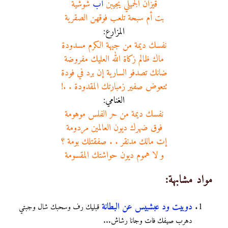
قيزان الجميلي يجيبن
أب
شوشية
بت أم سبحة تلعب فوقهن الصقرية
المزارع:
نفسك ديمة من جيهة الكرم مسدودة
ماك ظالم زكاة الله العليك مفروضة
ضانك تصدفو السارية إن برد في فودة
تتعوض صفير زمبارتك المقدودة . .!
الغنامي:
نفسك ديمة من حر الفلس موهومة
فوق ضهرك ديون العالمين مردومة
إت مالك مدنقر . . صفقتلك بومة ؟
و لا هموم ديون حواشتك المقسومة
مواد مشابهة:
دوبيت ود عبشبيس عن البطانة
قبليك ﺭﻑ ﻭﺳﺤﺒﻚ ﺷﺎﻝ ﻭﺟﺒﺘﻲ
ﺩﻫﺮﺏ ﺻﻴﻔﻚ ﻓﺎﺕ ﻭﺟﺎﻧﺎ ﺭﺷﺎﺵ...