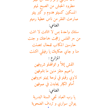
مطرود الحبش من الصبح لميتو
المسكين كسيتو هدوم و كبر بيتو
صارعت الفقر من ناس عطية رميتو
الغنامي:
سنتك واحدة بس لا اتالتت لا اتنت
من حر الفلس زهجت جماعتك و جنت
حارسين المكاتب للمحال تتصنت
منا و جاي حكايتك يا رفيقي اتشنت
المزارع :
القش إتلأ و اتواقفلو شروفهن
راعيهم متقز منهن ما بشوفهن
لاوي رقبتو في لوحة يمينو خروفهن
أماتو الكبار يجابدن في صوفهن
الغنامي:
يا رب العباد تجي السنة البدرية
يتوالن سواري و تردف الضحوية