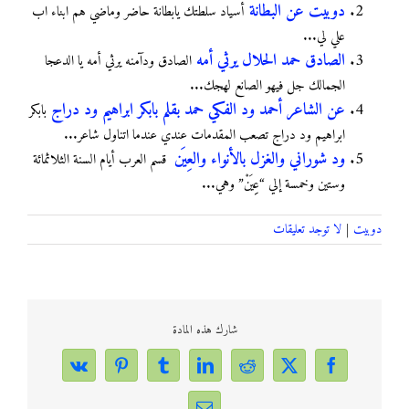
دوبيت عن البطانة
أسياد سلطتك يابطانة حاضر وماضي هم ابناء اب
علي لي...
الصادق حمد الحلال يرثي أمه
اﻟﺼﺎﺩﻕ ﻭﺩﺁﻣﻨﻪ يرثي أمه ﻳﺎ ﺍﻟﺪﻋﺠﺎ
ﺍﻟﺠﻤﺎﻟﻚ ﺟﻞ ﻓﻴﻬﻮ ﺍﻟﺼﺎﻧﻊ ﻟﻬﺠﻚ...
عن الشاعر أحمد ود الفكي حمد بقلم بابكر ابراهيم ود دراج
بابكر
ﺍﺑﺮﺍﻫﻴﻢ ﻭﺩ ﺩﺭﺍﺝ ﺗﺼﻌﺐ ﺍﻟﻤﻘﺪﻣﺎﺕ ﻋﻨﺪﻱ ﻋﻨﺪﻣﺎ ﺍﺗﻨﺎﻭﻝ ﺷﺎﻋﺮ...
ود شوراني والغزل بالأنواء والعِيَن
قسم العرب أيام السنة الثلاثمائة
وستين وخمسة إلي “عِِيَنْ” وهي...
دوبيت
|
لا توجد تعليقات
شارك هذه المادة
Vk
Pinterest
Tumblr
LinkedIn
Reddit
Facebook
X