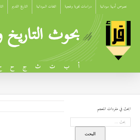
Ski
نصوص أدبية سودانية
دراسات لغوية ولهجية
اللغات السودانية
التاريخ القديم
الت
t
conten
أ
ب
ت
ث
ج
ح
خ
ابحث في مفردات المعجم
البحث
ديوان الطيب ود ضحوية
البحث