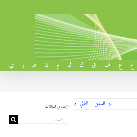
ع
غ
ف
ق
ك
ل
م
ن
هـ
و
ي
السابق
التالي
ابحث في المقالات
البحث
عن: