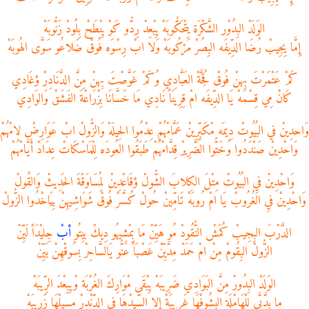
الوَلَدْ البِدُوْر الشَّكْرَة يِتْحَكُّوبَهْ يِبْعِدْ رِدُّو كَوْ يِنْطَحْ بِلُودْ زَنُّوبَهْ
إِمَّا يِجِيبْ رُضَا الدِّيفَه البِصُرْ مَرْكُوبَهْ وَلا ابْ رِسْوَه فُوقْ ضَلاعُو سَوَّى الهُوبَهْ
كَمْ عَتْمَرْتَ بِهنْ فُوقْ قُجَّةْ العَبَّادِي وُكَمْ غَوَّصْتَ بِهنْ مِنَّ الدَّنَادِرْ ؤغَادِي
كَانْ مِي قِسْمَهْ يَا الدِّيفَه امْ قِرِينَاً نَادِي مَا خَسَّانَا بِزْرَاعْةَ الفَشَقْ وَالوَادِي
وَاحدِينْ في البُيُوتْ دِيمَه مْكَبِّرِينْ عَمَّامْهُمْ عِدْمُوا الحِيلَهْ وَالزُّولْ ابْ عَوَارِضْ لامْهُمْ
وَاحْدِينْ صَنْدَدُوا وُخَتُّوا الضَّرِيرْ قِدَّامْهُمْ طَبَقُوا العُودَه لِلْمَاسْكَاتْ عِدَادْ أَيَّامْهُمْ
وَاحْدِينْ فيِ البُيُوتْ مِتْلَ الكِلابَ الشُّولْ ؤقَاعْدِينْ لِمُسَاوَقْةَ الحَدِيثْ وَالقُولْ
وَاحْدِينْ فيِ الغُرُوبْ يَا امْ رُوبَهْ تَامِّينْ حُولْ كُسَّرْ فُوقْ شَوَاشِيهِنْ بِيَاخْدُوا الزُّولْ
الدَّرْبَ البِجِيبْ كُمَشْ النُّقُودْ مُو هَيِّنْ مَا بِمْشِيهُو دِيكْ بيِتُو
أب
ْ جِليْدَاً لَيِّنْ
الزُّولْ البِقُومْ مِنْ امْ حَمَدْ مِدَّيِّنْ غَصْبَاً عَنُّو يَالسَّاحِرْ بِسُوقْهِنْ بَيِّنْ
الوَلَدْ البِدُورْ مِنَّ البَوَادِي ضَرِيبَهْ يِبْقَى مْوَارِكَ الغُرْبَة وْيِبِعْدَ الرِّيبَهْ
مِا بِدَّبَّى لِلْهَامْلَة البِشُوفْهَا غَرِيبَةْ إِلا السِّيدْهَا فيِ الدِّنْدِرْ مِسِيلْهَا زَرِيبَهْ