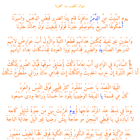
ديوان الطيب ود ضحوية
بيوم السَّبِتْ مِنَّ
الدَّمَر
ْ سَافَرنَا قام بِينَا الضرير قَبَضْ الدَّهَسْ وَاسْهَرْنَا
أ
َحْكُولْهَا السَّريعْ يَامْوَصِّلِنُّو خَبَرْنَا قُولُوا لِلْبَغِيتْ نَوَنْ جِمَالْنَا خَتَرْنَا
وَاحْدِينْ غِيرْ نَفِيلَهْ مُمَكِّنِينْ هَدَّامْهُمْ قَطَعُوا التَّبَّةْ وَالزُّولْ أَبْ عَوَارِضْ لامْهُمْ
انْدَرَجُوا الصَّنَادِ
يد
ْ وَالضَّرِيرْ قِدَّامْهُمْ نَوُوا العُودَة لِلْمَاسْكَاتْ عِدَادْ أَيَّامْهُمْ
قَجَّ السَّادْرَة فِي الوَادِي أَبْ نِعَامَاً دَكَّكْ ؤُضَايِقْ سُوقْهَا قُبَّالْ الضَّرِيرْ يِتْمَكَّكْ
أَنا اخُو النَّايْرَة إِنْ خِرِبْ الحَدِيثْ وِاتْلَكَّكْ إِتْ قِدَّامِي مَاكْ وَرَّانِي مَقْطُوعْ شَكَّكْ
اللِّيلَة التّغِمِّدْ يَا حَسَنْ مَفْقُودْ كِتِرْ قِلِّيِبِى فُوْقْ التِّبِسْ والعُودْ
كَانْ مِي قِسْمَة
يا
الدِّيفَة الوَضِيبْهَا يْقُودْ مَا خَسَّانَا بِزْرَاعَة وِدَىْ مَسْعُود
يُومَاً فِي بَسِطْ عِنْد المَزَنَّدْ عَاجْهَا ؤُ
يوم
ْ غَرَّبْتَ بِهْنْ مِنْ جَبْرَةْ شَايِلْ كَاجَهْ
لا تْهَادِدْنِي يَا قِبْطِي السِّجِنْ مُو حَاجَةْ بِيْشْ نَرْضِيْهَا غِيرْ الْبِلْ جَدَايْةَ البَاجَةْ
بَعَدْ الرِّكْبَةْ فُوقْ تِيسَاً يَبُوبْحْ الكُورْ ؤُبَعَدْ التَّكْيَة فُوقْ فَخْدَاً لَطِيفْ مَعَمُورْ