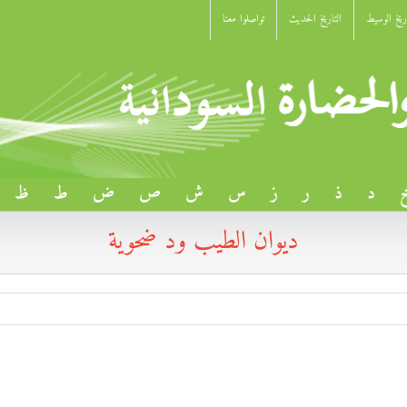
اريخ الوسيط
التاريخ الحديث
تواصلوا معنا
د
ذ
ر
ز
س
ش
ص
ض
ط
ظ
ديوان الطيب ود ضحوية