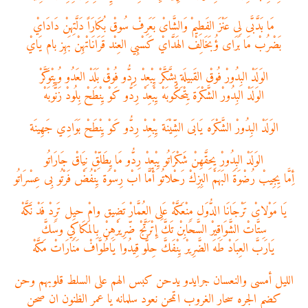
مَا بَدَّبَّى لِى عَنْزَ الفَطِيمْ وَالشَّاىْ بَعَرِفْ سُوقْ بُكَارَاً دَلَّتِهنْ دَادَايْ
بَضْرُبْ مَا بَرَاى ؤُبَخَالِفْ الهَدَّايْ كَسْبِي العِنْد قَرَانَاتْهِنْ بَهِز بام يَايْ
الوَلَدْ البِدُورْ فُوقْ القَبيلَة يِشَّكَّرْ يِبْعِدْ رِدُّو فُوقْ بَلَدْ العَدُو وُيِتْوَكَّرْ
الوَلَدْ البِدُورْ الشَّكْرَة يِتْحَكُّوبَهْ يِبْعِدْ رِدُّو كَوْ يِنْطَحْ بِلُودْ زَنٌّوبَهْ
الوَلَدْ البِدُورْ الشَّكْرَه يَابَى الشِّيْنَة يِبْعِدْ رِدُّو كَوْ يِنْطَحْ بَوَادِي جَهِينَة
الوَلَدْ البِدُورْ يِحِقَّهِنْ شَكْرَاتُو يِبْعِدْ رِدُّو مَا يِطَلِّقْ نِيَاقْ جَارَاتُو
أِمَّا يِجِيبْ رُضْوَةَ البَهَمْ البِزِكْ رَحْلاتُو أَمَّا ابْ رِسْوَة يِنْفُضْ فَرْتُو بِى عِسْرَاتُو
يَا مَوْلاىْ تَرْجَانَا الدُّوَل مِنْعَكَّهْ عَلِى العُمَّارْ تَضِيق وامْ حيِل تَرِدْ فَدْ نَكَّهْ
سِتَّاتْ الشَّوَاقِيرْ السَّحَابِنْ تَكَّ إِتْرَتَّجْ ضّرِيرْهِنْ بِالمَكَاكِي وسَكَّ
يَارَبَّ العِبَادْ طَهَ الضَّرِيرْ يِنْفَكَّ حِلُّو قِيدُوا يَاطُوَّافْ مَنَارَاتْ مَكَّهْ
الليل أمسى والنعسان جرايدو يدحن كبس الهم على السلط قلوبهم وحن
كضم الجره سحار الغروب اتمحن نعود سلمانه يا عمر الظنون ان صحن