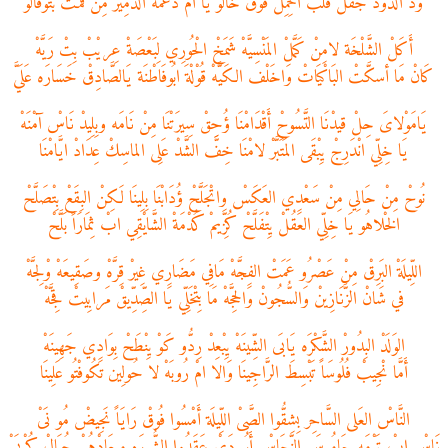
وَدْ الدُّودْ جَفَلْ قَلَبْ الحِمِلْ فُوقْ خَالُو يَا امْ دُغْمَة الدّمِير مِنْ قُمْتَ بَتْوَقَّالُو
أَكَلْ الشَّلْخَة لامِنْ كَمَّلْ المَنْسِيَّهْ شَمَخْ الْحُورِي لِبَعْصَةْ عِريْبْ بِتْ رَيَّهْ
كَانْ مَا أسكَّتْ البَاكْيَاتْ وَاخَلْف الكَيَّهْ قُوْلْةَ ابُوفَاطْنَة يَالصَّادِقْ خَسَارَه عَلَيَّ
يَامَوْلاىَ حِلْ قيدْنَا التَّسُوحْ أَقْدَامْنَا ؤُحِقْ سِيرَتْنَا مِنْ نَامَه وبِلِيدْ نَاسْ آمْنَهْ
يَا خِلِّي انْدَرِجْ يِبْقَى المَتَبَّرْ لامْنَا خِفَّ الشَّدْ عَلِى الماسِكْ عِدَادْ ايَّامْنَا
نُوحْ مِنْ حَالِي مِنْ سَعْدِي العَكَسْ وِاتْجَلَّحْ ؤُدَابْنَا بِلِينَا لَكِنْ البِقَعْ بِتْصَلَّحْ
الخْلاهُو يَا خِلِّي العَقُلْ يِتْفَلَّحْ كُزِّيمْ كُدْمَةْ الشَّايْقِي ابْ ثِمَارَاً بَلَّحْ
اللِّيلَةْ البَرِقْ مِنْ عَصْرُو عَمَتْ الفِجَّهْ مَافِي مَضَارِي غِيرْ قِرَّهْ وصَقِيعَهْ وْلِجَّهْ
في شَانْ الزَّنَازِينْ وَالسُّجُونْ وَالحِجَّهْ مَا بِتْخَلِّي يَا الصِّدِّيقْ مَرابِيتْ قِجَّهْ
الوَلَدْ البِدُورْ الشَّكْرَه يَابَى الشِّينَهْ يِبْعِدْ رِدُّو كَوْ يِنْطَحْ بِوَادِي جَهِينَهْ
أَمَّا نْجِيبْ فُلُوسَاً تَبْسِطَ الرَّاجِينَا وَالا امْ رُوبَهْ لا حُولِين تَكُوفْتُو عَلِينَا
النَّاسْ العَلى السَّاحِر بِشِقُّوا الصَّىْ اللِّيلَة أَمْسُوا فُوقْ رَايَاً نَجِيضْ مُو نَىْ
نَاسْ ابْ تَرْمَه جَامُوسَ النِّحَاسْ أَبُو دَىْ عَقَدُوا الشُّورَه مِيعَادْهُمْ جُبَالْ كُرْبَىْ