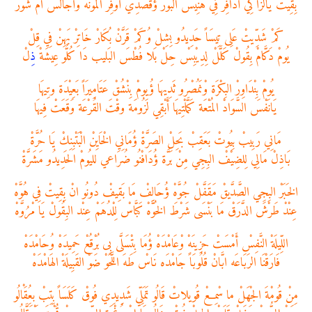
بِقِيتْ يَالزَّاكِي أَدَافِرْ فِي هَنِيسْ البُورْ ؤُقَصْدِي أَوَفِّرْ المُونَهْ وأَجَالْسْ اُمْ شُورْ
كَمْ شَدِّيتْ عَلِى تِيسَاً حَدِيدُو بِشِلْ وُكَمْ قَرَّنْ بُكَارْ خَاتِرْ بَهِنْ فِي قِلْ
يُومْ دَكَّامْ بِقُولْ كَلَّلْ لِدِيْبِسْ حِلْ بَلا فُطْسَ البَليب دَا كُلُّو عِيشَةْ
ذ
ِلْ
يُومْ بِنْدَاوِرْ البِكْرَة وْنَمُصْرُو ثَدِيهَا ؤُيومْ بِنْشُقْ عَتَامِيرَاً بَعِيْدَة وتِيهَا
يَانَفْسَ السَّوَادْ المُتْعَة كَمَّلْتِيهَا أَبْقِي لَزُومَة وقْتَ القُرْعَة وَقَعَتْ فِيهَا
مَانِي رَبِيبْ بِيُوتْ بَعَقِبْ بَحِلْ الصَرَّةْ ؤُمَانِي الْخَايِنْ الْبَتْبِنِكْ يَا حُرَّةْ
بَاذِلْ مَالِي لِلضِيْفْ البِجِي مِنْ بَرَّة ؤُدَافْنُو ضُرَاعي لليُومْ الحَدِيدُو مَشَرَّةْ
الخَبَرْ البِجِي الصَّدَّيقْ مَقَفَّلْ جُوَّهْ ؤُحَالِفْ مَا بَقِيفْ دُونُو انْ بِقِيتْ فِي هُوَّهْ
عِنْدْ طَرْشَ الدَّرَقْ مَا بَنْسَى شَرْطَ الخُوَّهْ كَبَّاسْ لِلْدُهَمْ عِنْد البِقُولْ يَا مْرُوَّهْ
اللِّيلَةْ النَّفِسْ أَمْسَتْ حَزِينَهْ وْعَامْدَهْ ؤُمَا بِتْسَلَّى بِى بُرْقُعْ حَمِيدَهْ وُحَامْدَهْ
فَارَقْنَا الرَبَاعَه ابَّانْ قُلُوبَاً جَامْدَه نَاسْ طَهَ اللَّحَوْ ضَوْ القَبِيلَةْ الهَامْدَهْ
مِنْ قُومْةَ الجْهَلْ ما سْمِعْ قُويلاتْ قَالُو تَمَلِّي شَدِيدِي فُوقْ كَلَسَاً بِتِبْ بعُِقَْالُو