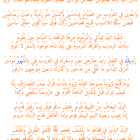
وَاحْدِينْ فِي الغُرُوب مِن الصَّبَاحْ لِدَمَاسْهِنْ ؤُكِسْبَنْ مِنُّو زِنْدِيَّةْ وخَبَتْ رَصَّاصْهِنْ
قَبَضَنْ سِكَّةَ اللانْدُوبْ قِمِحْ قَصَّاصْهِنْ رَكَزَنْ فُوقْ سَوَاكْلِيبِنْ مِغَلِّقْ سَاسْهِنْ
شَقِّينَا البَلَدْ لِلدَّالِي وَالْمَزْمُومْ عِرِفْنَا الوَاقْعَة يَا السَّاحِرْ بِتِينْ بِتْقُومْ
سِتَّاتْ الودوب وَالقُرقُدْ الْمَرْدُومْ عَلِى بْلِيدْ نَامَه مَوْعُودْ باِلسَّفَرْ لا تْنُومْ
إِيْدِ
يك
ْ فِي القِفَارْ زَايِدْ عِبَارْهِنْ جُورْ وُسَفَرَكْ فيِ الغُرُوبْ بِقَى بِالشُّ
هُور
ْ مُودُورْ
أَمُرْقَ الدَّاسُّو مَا تْخَلِّي مِنْ مَدْخُورْ وَاكَدَرَكْ دَحِينْ مِتْوَجِّهِينْ دَارْفُورْ
يُومَاً قُمَّحْ ؤيُومَاً مَسُوحْنَا الفِتْنَهْ ؤيُومْ بامَّاتْ قُرَانْ صَدرَ القَضَارِفْ بِتْنَا
نَقِيفْ تِيرَانْ قَبُلْ ؤُنْقَابِلْ البَاهِتْنَا نِتْحَزَّمْ عَلِى عرُوضْنَا وْنَقَضِّي وَكِتْنَا
الوَلَدْ البِخَافْ مِنَّ القَبِيلَةْ تَلُومُو بِخَلِفْ سَاقُو فُوقْ تيِسَاً رَقِيقْ قَدُّومُو
إِمَّا يِجِيبْ رُضْوَة البَهَمْ الْبِيَنْقُرْ فُومُو واِمَّا اتْخَاتَفَنْ قَدَحْ الرَّمَادْ حَرُّومُو
الوَلَدْ البِدُورْ فيِ قَفَاهُو مَا يِتْشَنَّفْ يِحَجِمْ قُجَّةَ اللَّشَقْ الطَّوِيلْ وُمَقَنَّفْ
إِمَّا يِجِيبْ رُضَا السَّمْتَانَة مَا يِتْخَنَّفْ والا امْ رُوبَة لا حُولِينْ تَكُوفْتُو مَصَنَّفْ