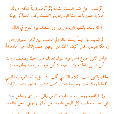
كم شديت على ضهر البهمك الشوك ؤكم كرف قروناً عبكن دايوك
أمانة يا حسن تاخد عشا الولدوك ياتو الخلسك وكت العساكر جوك
أمانة يالنعيم يالتشبه البرتال براى مين خلصك يوم الفزع في النال
كم شديت على تيساً بهمك الغلة وكم غوصت بهن لامن شهيرهن هل
ود مكة بقول يا خالي كيف الحلة من سوقهن حلف بلال جنى خادم الله
عباس التهى جادع الحمل فوق غيرك نعمنك قليل حيلة وضعيف سيرك
أمن ترضى بالعايدة وتصد لدميرك أمن فوق درب طه بيحلق طيرك
خليك يالتهى سيب الكلام الفاضي أقلب الشد على ساحر الغروب الماضي
كا ما بفهمك شافي وحريصاً عادي كيف بمشيهو باعباس هشاب الوادي
الولد المابسوم روحو ويدور الموت كيفن بيلقى يالصادق رضاهن
يوت
على البلد أب نقيب كيل الزمل بالسوط من أبواتي راجيني النفل والفوت