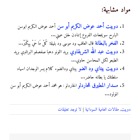
مواد مشابهة:
دوبيت أحمد عوض الكريم أبو سن
أحمد عوض الكريم ابوسن
البارح سويجعات الفروع إتنادن خلن عيني...
الفخر بالبطانة
قال العاقب ود موسى ود بليلة: كُلْ مَا حَيْ بِيِكْبَرْ...
دوبيت عبد الله الشريقاوي
ﺑﺮﻳﺪ ﺍﻟﻠﻮﻧﻮ ﺩﻫﺒﺎ ﺻﻔﺼﻔﻮ ﺍﻟﺒﺮﺗﺎﻭﻱ ﺑﺮﻳﺪ
ﺍﻟﻄﺒﻌﻮ ﻟﻜﻞ ﺍﻟﻤﺤﺎﺳﻦ ﺣﺎﻭﻱ...
دوبيت بيتاي ود الضو
بيتاي ودالضوء كلام يسر الوجدان اسياد
سلطتك يا بطانه حاضر...
مسدار المطيرق للحاردلو
الحاردلو : هو محمد أحمد عوض الكريم أبو سن
المولود...
دوبيت
,
مقالات العامية السودانية
|
لا توجد تعليقات