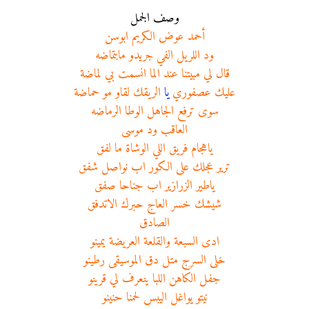
وصف الجمل
أحمد عوض الكريم ابوسن
ود اللريل الفي جريدو مابتماضه
قال لي مبيتنا عند الما انسمت بي لماضة
عليك عصفوري
يا
الريقك لقاو مو حماضة
سوى ترفع الجاهل الوطا الرماضه
العاقب ود موسى
ياهجام فريق اللي الوشاة ما لفق
ترير عجلك على الكور اب نواصل شفق
ياطير الزرازير اب جناحا صفق
شيشك خسر العاج حبرك الاتدفق
الصادق
ادى السبعة والقلعة العريضة يمينو
خلى السرج متل دق الموسيقى رطينو
جفل الكاهن اللبا ينعرف لي قرينو
نيتو يواغل اليبس لحمنا حنينو