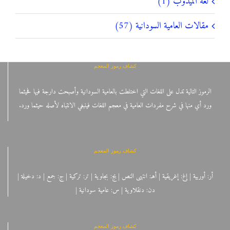
لغة الميدوب (1)
مقالات العامية السودانية (57)
كشاف رموز المعجم
الرموز التالية تدل على اللغات التي اختلطت بالعامية السودانية وأصبحت دارجة فيها فحيثما
ورد أي منها في شرح مفردات العامية في معجم اللغات فينبغي الانتباه لأصله حيثما ورد.
كشاف رموز المعجم
أر: أوربية | إغ: إغريقية | أهـ: انتهى النص | بج: بجاوية | تر: تركية | ج: جمع | د: دخيلة |
دن: دنقلاوية | س: عامية سودانية |
كشاف رموز المعجم