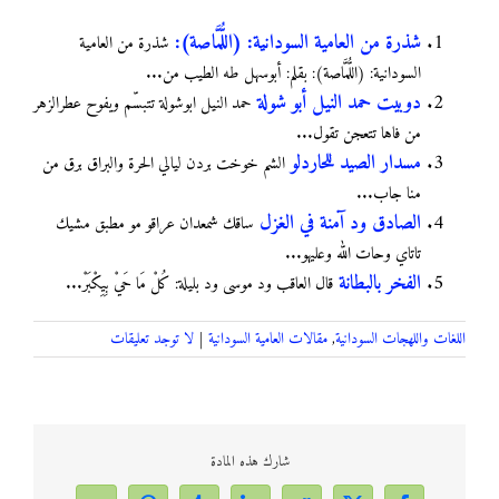
شذرة من العامية السودانية: (اللُّمَّاصة):
شذرة من العامية
السودانية: (اللُّمَّاصة): بقلم: أبوسهل طه الطيب من...
دوبيت حمد النيل أبو شولة
حمد النيل ابوشولة ﺗﺘﺒﺴّﻢ ﻭﻳﻔﻮﺡ ﻋﻄﺮﺍﻟﺰﻫﺮ
ﻣﻦ ﻓﺎﻫﺎ ﺗﺘﻌﺠﻦ ﺗﻘﻮﻝ...
مسدار الصيد للحاردلو
الشم خوخت بردن ليالي الحرة والبراق برق من
منا جاب...
الصادق ود آمنة في الغزل
ساقك شمعدان عراقو مو مطبق مشيك
تاتاي وحات الله وعليهو...
الفخر بالبطانة
قال العاقب ود موسى ود بليلة: كُلْ مَا حَيْ بِيِكْبَرْ...
اللغات واللهجات السودانية
,
مقالات العامية السودانية
|
لا توجد تعليقات
شارك هذه المادة