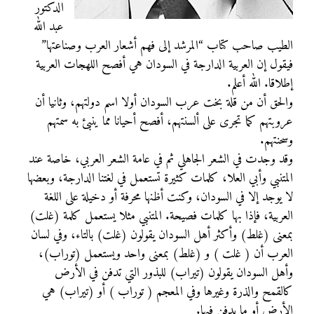
الدكتور
عبد الله
الطيب صاحب كتاب “المرشد إلى فهم أشعار العرب وصناعتها”
فيقول إن العربية الدارجة في السودان هي أفصح اللهجات العربية
إطلاقا. الله أعلم.
والحق أن من قلة بخت عرب السودان أولا اسم دولتهم، وثانيا أن
عروبتهم كما تجرى على ألسنتهم، أفصح أحيانا مما ينبئ به سمتهم
وسحنتهم.
وقد وجدت في الشعر الجاهلي ثم في عامة الشعر العربي، خاصة عند
المتنبي وأبي العلا، كلمات كثيرة تستعمل في لغتنا الدارجة، وبعضها
لا يوجد إلا في السودان، وكنت أظنها محرفة أو دخيلة على اللغة
العربية، فإذا بها كلمات فصيحة. المتنبي مثلا يستعمل كلمة (غلت)
بمعنى (غلط) وأكثر أهل السودان يقولون (غلت) بالتاء، وفي لسان
العرب أن ( غلت ) و (غلط) بمعنى واحد ويستعمل (توراب)،
وأهل السودان يقولون (تيراب) للبذور التي تدفن في الأرض
كالقمح والذرة وغيرها وفي المعجم ( توراب ) أو (تيراب) هي
الأرض أو ما يدفن فيها.