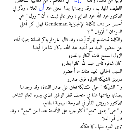
قريبة من ذلك. وكلمة ”
زول
” في المعجم ، من معانيها الشخص
اللطيف المهذب . وقد وجدتها بهذا المعنى عند
أبى
العلا . وذكر لي
الدكتور عبد الله عبد الدايم ، وهو عالم ثبـت ، أن ” زول ” هي
أحسن مرادف للكلمة الإنجليزية Gentleman فهل كل أهل
السودان ” أزوال ” ؟
والكلمة تستخدم للمرأة أيضا، وقد قال الحردلو يذكر انسانة جميلة ألهته
عن حضور العيد مع أخيه عبد الله، وكان شاعرا أيضا :
الزول السمح فات الكبار والقدرو
كان شافوه ناس عبد الله كانوا يعذرو
السبب الحماني العيد هناك ما أحضرو
درديق الشبيكة النزلوه فوق صدرو
و ” الشبيكة ” حلى متشابكة تعلق على صدر الفتاة، وقد وجدتها
بصفتها وباسمها هذا في متحف قطر الوطني الذي يديره العالم الشاعر
الدكتور درويش الفأر في الدوحة الميمونة الطالع.
و “حمى” بمعنى “منع” أكثر جريا على الألسنة عندنا من “منع” ، وقد
قال أبو العلا :
ترى العود منها باكيا فكأنه