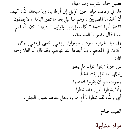
فصيل حماه الشرب رب عيال
هذا في وصف مبلغ حنين الإبل إلى أوطانها، ويا سبحان الله، كيف
أن أشقاءنا المصريين ، وهم منا على بعد ما تطير اليمامة ، لا يصفون
الفتاة بأنهـا “سمحة ” كما نفعل، بل يقولون ” جميلة ” كان الله قسم
لهم الجمال وقسم لنا السماحة..
وفي ديار غرب السودان ، يقولون (ينطي) بمعنى (يعطي) وهي
كذلك في المعجم ، ولم أجدها عند غيرهم. وقد قال أبو العلا رحمه
الله:
لمن جيرة سيموا النوال فلم ينطوا
يظللهم ما ظل ينبته الخط
رجوت لهم أن يقربوا فتباعدوا
وألا يشطوا بالمزار فقد شطوا
أي والله، لقد شطوا يا أم عمرو، وهل بعدهم يطيب العيش.
الطيب صالح
مواد مشابهة: