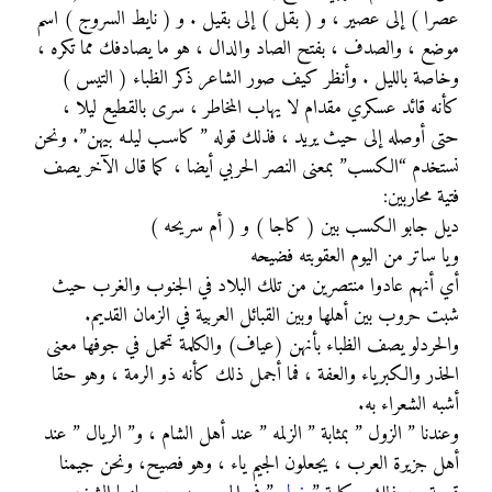
عصرا ) إلى عصير ، و ( بقل ) إلى بقيل . و ( نايط السروج ) اسم
موضع ، والصدف ، بفتح الصاد والدال ، هو ما يصادفك مما تكره ،
وخاصة بالليل . وأنظر كيف صور الشاعر ذكر الظباء ( التيس )
كأنه قائد عسكري مقدام لا يهاب المخاطر ، سرى بالقطيع ليلا ،
حتى أوصله إلى حيث يريد ، فذلك قوله ” كاسـب ليلـه بيهن”. ونحن
نستخدم “الكسب” بمعنى النصر الحربي أيضا ، كما قال الآخر يصف
فتية محاربين:
ديل جابو الكسب بين ( كاجا ) و ( أم سريحه )
ويا ساتر من اليوم العقوبته فضيحه
أي أنهم عادوا منتصرين من تلك البلاد في الجنوب والغرب حيث
شبت حروب بين أهلها وبين القبائل العربية في الزمان القديم.
والحردلو يصف الظباء بأنهن (عياف) والكلمة تحمل في جوفها معنى
الحذر والكبرياء والعفة ، فما أجمل ذلك كأنه ذو الرمة ، وهو حقا
أشبه الشعراء به.
وعندنا ” الزول ” بمثابة ” الزلمه ” عند أهل الشام ، و” الريال ” عند
أهل جزيرة العرب ، يجعلون الجيم ياء ، وهو فصيح، ونحن جيمنا