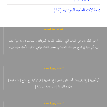
مقالات العامية السودانية (57)
كشاف رموز المعجم
الرموز التالية تدل على اللغات التي اختلطت بالعامية السودانية وأصبحت دارجة فيها فحيثما
ورد أي منها في شرح مفردات العامية في معجم اللغات فينبغي الانتباه لأصله حيثما ورد.
كشاف رموز المعجم
أر: أوربية | إغ: إغريقية | أهـ: انتهى النص | بج: بجاوية | تر: تركية | ج: جمع | د: دخيلة |
دن: دنقلاوية | س: عامية سودانية |
كشاف رموز المعجم