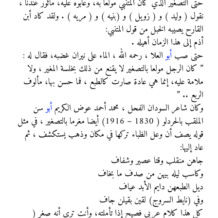
حتى التصغير الذي كان المتنبي مولعا به، وعابوه عليه، مأثور عندنا ،
نقول ( وليد ) و ( زويل ) و (بنيه ) و ( مريه ) . ولقد كاد أبن
القارح يصيبه الخبل من قول المتنبي:
أذم إلى هذا الزمان أهيله .
حتى صب
أبو
العلا ، رحمه الله ، الماء على نيران غضبه، فقال له :
” كان الرجل مولعا بالتصغير لا يقنع من ذلك بخلسة المغير ، ولا
ملامة عليه، إنما هي عادة صارت كالطبع ، فما حسن بها، مألوف
الربع .. ”
وكان شاعر السودان الفحل ، محمد أحمد عوض الكريم
أبو
سن
الملقب بالحردلو ( 1830 – 1916) أيضا مغرما بالتصغير ، في مثل
قوله يصف أن وعل الظباء تركها في مكان وذهب يستكشف ، ثم
عاد إليها:
جاهن منقلب وقتا عصير وشفاف
وكاسب ليله بيهن من صدف ما بخاف
ديل الطبعهن دايم الأبد عياف
وفي (نايط السروج) لقين بقيلن جاف
كل هذا كلام عربي فصيح إذا تأملته، وأنت ترى أنه صغر (