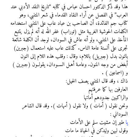
هذا وقد ذكر الدكتور احسان عباس في كتابه “تاريخ النقد الأدبي عند
العرب” في الفصل عن أراء النقاد القدماء في شعر المتنبي، وهو
كتاب جم الفائدة، أن الصاحب بن عباد عاب على المتنبي استخدامه
الكلمات الحوشية الغريبة مثل (توراب) غفر الله له أنه لم يزل يتتبع
المأخذ على المتنبي، ولو أنه عاش في السودان، لوجد أن الكلمة شائعة
تجرى على ألسنة عامة الناس. كذلك عاب عليه استعمال (جبرين)
بالنون بدل (جبريل) باللام، وقال : وقلب هذه اللام إلى النون
أبغض من وجه المنون. وعامـة أهـل الســودان، يقولــون (جـبرين )
و (اسماعين ) .
ذاك ، وقد قال المتنبي يصف الخيل:
العارفين بها كما عرفتهم
والراكبين جدودهم أماتها
ونحن نقول ( أمات ) ولا نقول ( أمهات ). وقد قال الشاعر
السوداني :
يا
طير إن مشيت سلم على الأمات
وقول ليهن وليدكن في الحياة ما مات