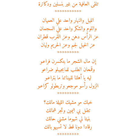
تلقى العافية من غير بنسلين ودكاترة
***********
الليل والنهار واحد علي العميان
واللوم والشكر واحد علي السجمان
عز الرأس دهن وعز القرب قطران
عز الخيل لجم وعز الحريم وليان
*********
إن مال الشجر ما بتكسرن فراعـو
وقمحان الطلب للمابجيبلو ضراعو
ليه يا أهلنا للبيناتنا ما بتراعـو
الزول رأسو موجعو وتربطولو كراعـو
*********
خبك مو مشيك الليلة مالك؟
تتقل بي اليمين وتجر شمالك
بنيتا لي شيوما مشني حالك
رقادا دونا قط لا تسيهو بالك
*********