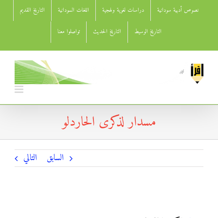
Ski
نصوص أدبية سودانية
دراسات لغوية ولهجية
اللغات السودانية
التاريخ القديم
t
conten
التاريخ الوسيط
التاريخ الحديث
تواصلوا معنا
مسدار لذكرى الحاردلو
السابق
التالي
مسدار لذكرى الحاردلو