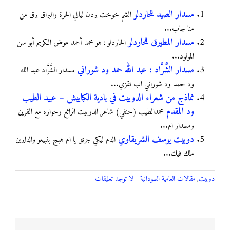
مسدار الصيد للحاردلو
الشم خوخت بردن ليالي الحرة والبراق برق من
منا جاب...
مسدار المطيرق للحاردلو
الحاردلو : هو محمد أحمد عوض الكريم أبو سن
المولود...
مسدار الشَّرَّاد : عبد الله حمد ود شوراني
ﻣﺴﺪﺍﺭ ﺍﻟﺸَّﺮَّﺍﺩ ﻋﺒﺪ ﺍﻟﻠﻪ
ﻭﺩ ﺣﻤﺪ ﻭﺩ ﺷﻮﺭﺍﻧﻲ ﺍﺏ ﺗﻘﺰﻱ...
نماذج من شعراء الدوبيت في بادية الكبابيش – عبيد الطيب
ود المقدم
محمدالطيب (حنفي) شاعر الدوبيت الرائع وحواره مع القرين
ومسدار ام...
دوبيت يوسف الشريقاوي
الدم ليكي جرتق يا ام هبج بنبيعو والدايرين
ملك فيك...
دوبيت
,
مقالات العامية السودانية
|
لا توجد تعليقات