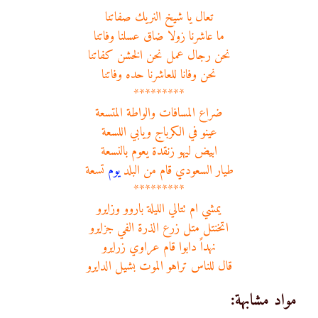
تعال يا شيخ النريك صفاتنا
ما عاشرنا زولا ضاق عسلنا وفاتنا
نحن رجال عمل نحن الخشن كفاتنا
نحن وفانا للعاشرنا حده وفاتنا
*********
ضراع المسافات والواطة المتسعة
عينو في الكرباج ويابي اللسعة
ابيض ليهو زنقدة يعوم بالنسعة
طيار السعودي قام من البلد
يوم
تسعة
*********
يمشي ام تتالي الليلة باروو وزايرو
اتخنتل متل زرع الذرة الفي جزايرو
نهداً دابوا قام عراوي زرايرو
قال للناس تراهو الموت بشيل الدايرو
مواد مشابهة: