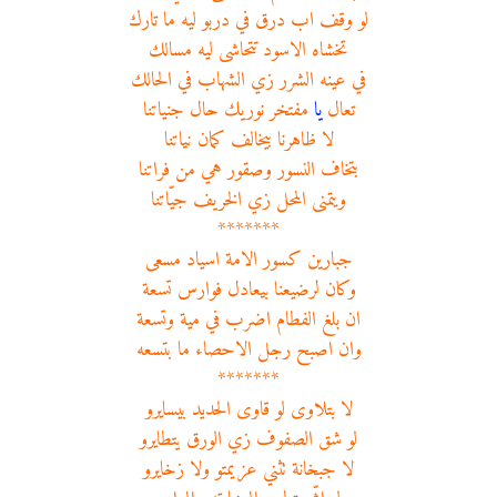
لو وقف اب درق في دربو ليه ما تارك
تخشاه الاسود تتحاشى ليه مسالك
في عينه الشرر زي الشهاب في الحالك
تعال
يا
مفتخر نوريك حال جنياتنا
لا ظاهرنا بيخالف كمان نياتنا
بتخاف النسور وصقور هي من فراتنا
ويتمنى المحل زي الخريف جيّاتنا
*******
جبارين كسور الامة اسياد مسعى
وكان لرضيعنا بيعادل فوارس تسعة
ان بلغ الفطام اضرب في مية وتسعة
وان اصبح رجل الاحصاء ما بتسعه
*******
لا بتلاوى لو قاوى الحديد بيسايرو
لو شق الصفوف زي الورق يتطايرو
لا جبخانة تثني عزيمتو ولا زخايرو